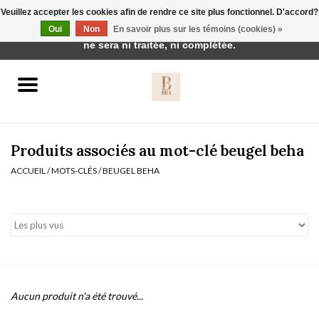
Veuillez accepter les cookies afin de rendre ce site plus fonctionnel. D'accord?
Cette boutique est en construction. Toute commande passée
Oui
Non
En savoir plus sur les témoins (cookies) »
0 Articles - €0,00
ne sera ni traitée, ni complétée.
Accueil
BH's
Produits associés au mot-clé beugel beha
ACCUEIL
/
MOTS-CLÉS
/
BEUGEL BEHA
vêtements de nuit
Réduction
Homewear
Aucun produit n'a été trouvé...
Badmode