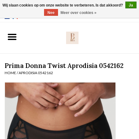
Wij slaan cookies op om onze website te verbeteren. Is dat akkoord?
Ja
Webshop werkt met EU maten. .
Nee
Meer over cookies »
0 Artikelen - €0,00
Home
BH's
Prima Donna Twist Aprodisia 0542162
Slip
HOME
/
APRODISIA 0542162
Body
Nachtmode
Solden
Homewear