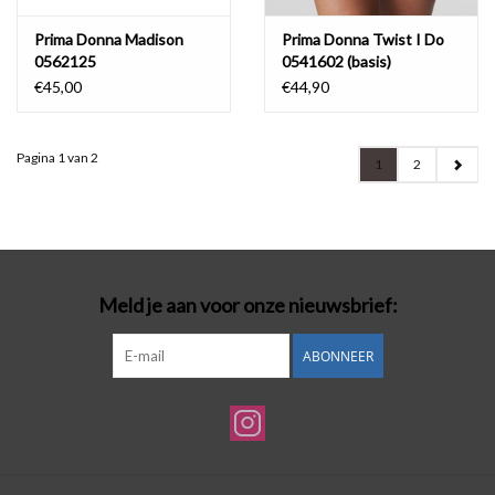
Prima Donna Madison
Prima Donna Twist I Do
0562125
0541602 (basis)
€45,00
€44,90
Pagina 1 van 2
1
2
Meld je aan voor onze nieuwsbrief:
ABONNEER