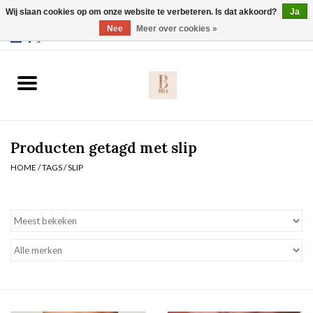
Wij slaan cookies op om onze website te verbeteren. Is dat akkoord?
Ja
Webshop werkt met EU maten. .
Nee
Meer over cookies »
0 Artikelen - €0,00
Home
BH's
Producten getagd met slip
Slip
HOME
/
TAGS
/
SLIP
Body
Nachtmode
Solden
Homewear