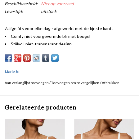
Beschikbaarheid:
Niet op voorraad
Levertijd:
uitstock
Zalige fits voor elke dag - afgewerkt met de fijnste kant.
Comfy niet voorgevormde bh met beugel
Stijlvol, niet-transparant design
Schouderbandjes om te laten zien
Flatteert altijd in off-white
Marie Jo
Aan verlanglijst toevoegen
/
Toevoegen om te vergelijken
/
Afdrukken
Gerelateerde producten