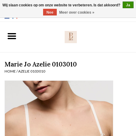
Wij slaan cookies op om onze website te verbeteren. Is dat akkoord?
Ja
Webshop werkt met EU maten. .
Nee
Meer over cookies »
0 Artikelen - €0,00
Home
BH's
Marie Jo Azelie 0103010
Slip
HOME
/
AZELIE 0103010
Body
Nachtmode
Solden
Homewear