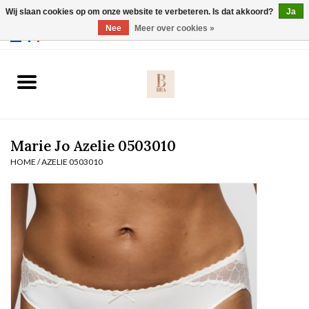
Wij slaan cookies op om onze website te verbeteren. Is dat akkoord?
Ja
Webshop werkt met EU maten. .
Nee
Meer over cookies »
0 Artikelen - €0,00
Home
BH's
Marie Jo Azelie 0503010
Slip
HOME
/
AZELIE 0503010
Body
Nachtmode
Solden
Homewear