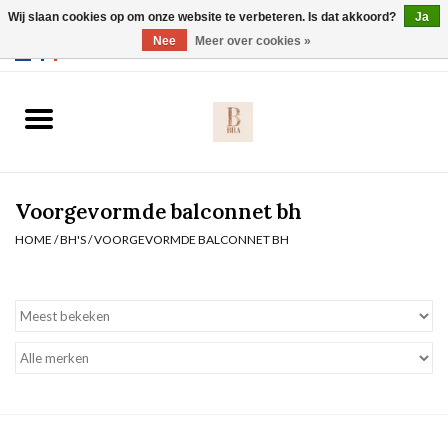
Wij slaan cookies op om onze website te verbeteren. Is dat akkoord?
Ja
Webshop werkt met EU maten. .
Nee
Meer over cookies »
0 Artikelen - €0,00
Home
BH's
Voorgevormde balconnet bh
Slip
HOME
/
BH'S
/
VOORGEVORMDE BALCONNET BH
Body
Nachtmode
Solden
Homewear