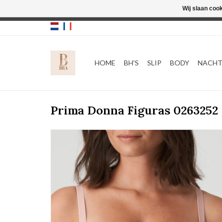
Wij slaan coo
HOME
BH'S
SLIP
BODY
NACH
Prima Donna Figuras 0263252