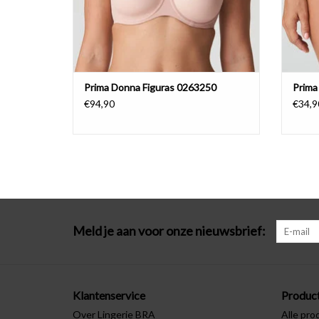
Prima Donna Figuras 0263250
Prima
€94,90
€34,9
Meld je aan voor onze nieuwsbrief:
Klantenservice
Produc
Over Lingerie BRA
Alle pro