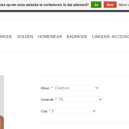
kies op om onze website te verbeteren. Is dat akkoord?
Ja
Nee
Meer 
Webshop werkt met EU maten. .
TMODE
SOLDEN
HOMEWEAR
BADMODE
LINGERIE-ACCESS
Kleur:
*
Omtrek:
*
Cup:
*