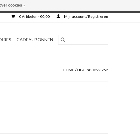
over cookies »
0 Artikelen - €0,00
Mijn account / Registreren
OIRES
CADEAUBONNEN
HOME
/
FIGURAS 0263252