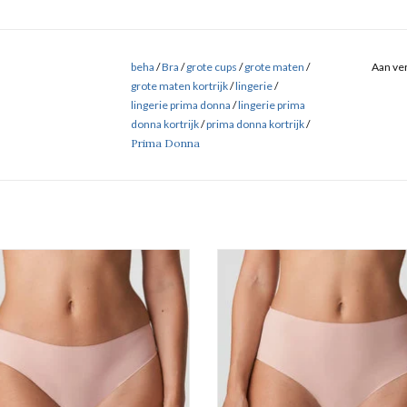
beha
/
Bra
/
grote cups
/
grote maten
/
Aan ver
grote maten kortrijk
/
lingerie
/
lingerie prima donna
/
lingerie prima
donna kortrijk
/
prima donna kortrijk
/
Prima Donna
Naadloze rioslip
naadloze tailleslip
Prima Donna Figuras
Prima Donna Figuras