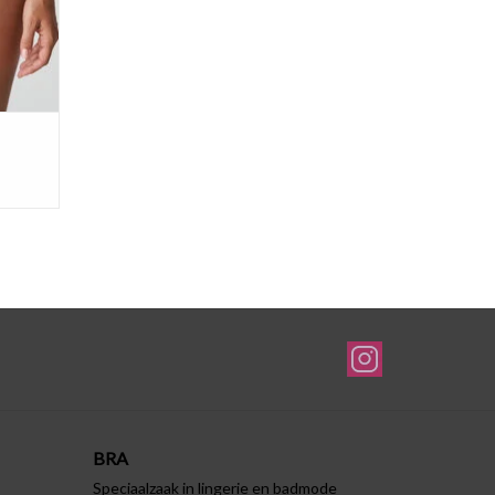
BRA
Speciaalzaak in lingerie en badmode