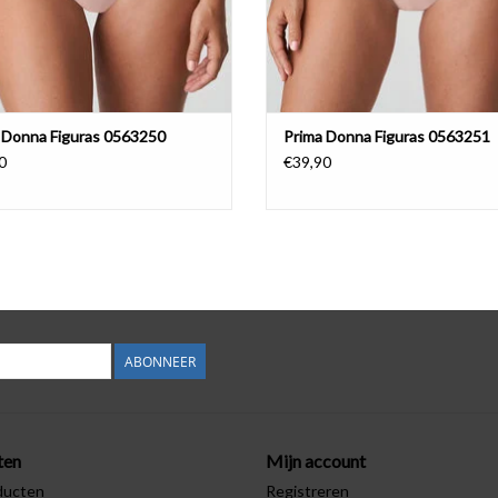
 Donna Figuras 0563250
Prima Donna Figuras 0563251
0
€39,90
ABONNEER
ten
Mijn account
ducten
Registreren