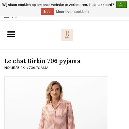
Wij slaan cookies op om onze website te verbeteren. Is dat akkoord?
Ja
Webshop werkt met EU maten. .
Nee
Meer over cookies »
0 Artikelen - €0,00
Home
BH's
Le chat Birkin 706 pyjama
Slip
HOME
/
BIRKIN 706 PYJAMA
Body
Nachtmode
Solden
Homewear