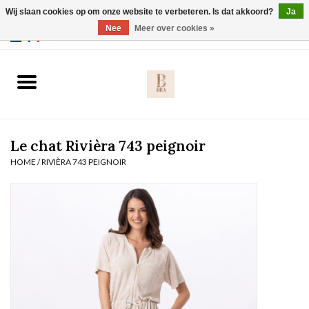
Wij slaan cookies op om onze website te verbeteren. Is dat akkoord?
Ja
Webshop werkt met EU maten. .
Nee
Meer over cookies »
0 Artikelen - €0,00
Home
BH's
Le chat Rivièra 743 peignoir
Slip
HOME
/
RIVIÈRA 743 PEIGNOIR
Body
Nachtmode
Solden
Homewear