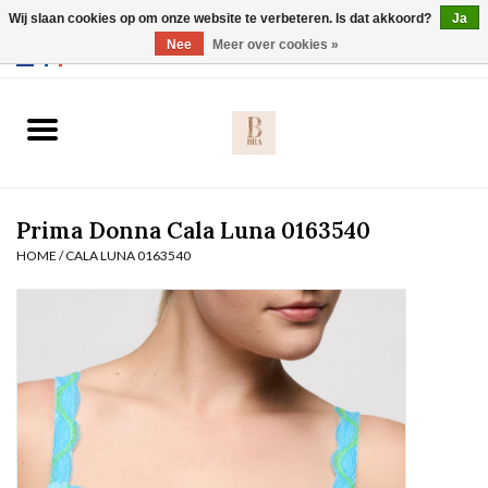
Wij slaan cookies op om onze website te verbeteren. Is dat akkoord?
Ja
Webshop werkt met EU maten. .
Nee
Meer over cookies »
0 Artikelen - €0,00
Home
BH's
Prima Donna Cala Luna 0163540
Slip
HOME
/
CALA LUNA 0163540
Body
Nachtmode
Solden
Homewear