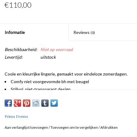
€110,00
Informatie
Reviews
(0)
Beschikbaarheid:
Niet op voorraad
Levertijd:
uitstock
Coole en kleurrijke lingerie, gemaakt voor eindeloze zomerdagen.
Comfy niet voorgevormde bh met beugel
Stijlvol, niet-transparant design
Schouderbandjes om te laten zien
In fris en flatterend blauw
Prima Donna
Aan verlanglijst toevoegen
/
Toevoegen om te vergelijken
/
Afdrukken