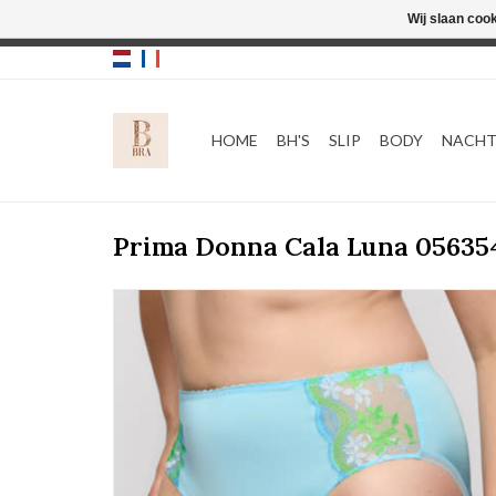
Wij slaan coo
HOME
BH'S
SLIP
BODY
NACH
Prima Donna Cala Luna 05635