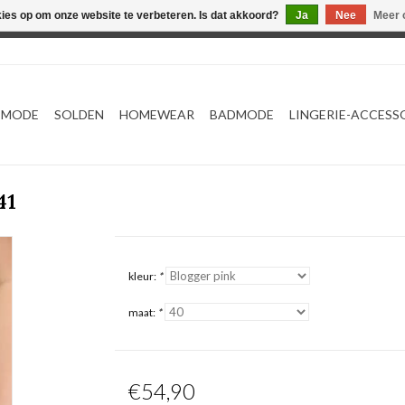
kies op om onze website te verbeteren. Is dat akkoord?
Ja
Nee
Meer 
Webshop werkt met EU maten. .
TMODE
SOLDEN
HOMEWEAR
BADMODE
LINGERIE-ACCESS
41
kleur:
*
maat:
*
€54,90