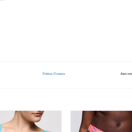
Prima Donna
Aan ver
Volle Cup Beha
Rioslip
Prima Donna Cala Luna.
TOEVOEGEN AAN WINKELWA