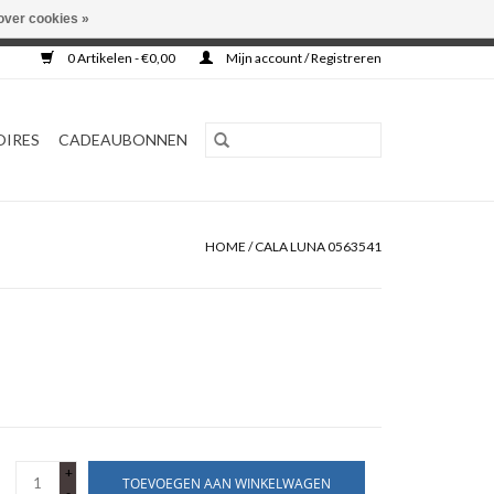
over cookies »
0 Artikelen - €0,00
Mijn account / Registreren
OIRES
CADEAUBONNEN
HOME
/
CALA LUNA 0563541
+
TOEVOEGEN AAN WINKELWAGEN
-