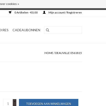
over cookies »
0 Artikelen - €0,00
Mijn account / Registreren
OIRES
CADEAUBONNEN
HOME
/
DEAUVILLE 0561815
+
TOEVOEGEN AAN WINKELWAGEN
-