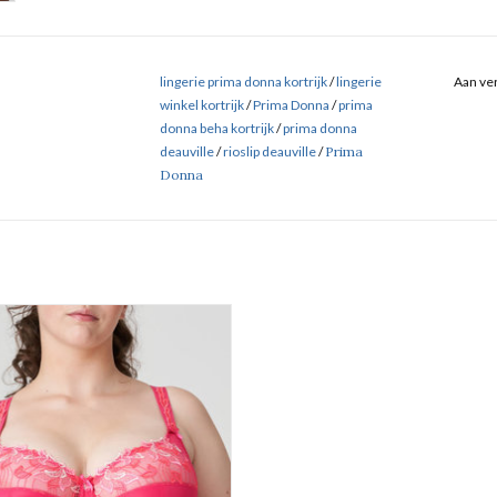
lingerie prima donna kortrijk
/
lingerie
Aan ver
winkel kortrijk
/
Prima Donna
/
prima
donna beha kortrijk
/
prima donna
deauville
/
rioslip deauville
/
Prima
Donna
Volle cup beha
Prima Donna Deauville
EVOEGEN AAN WINKELWAGEN