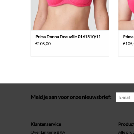
Prima Donna Deauville 0161810/11
Prima
€105,00
€105,
Meld je aan voor onze nieuwsbrief:
Klantenservice
Produc
Over Lingerie BRA
Alle pro