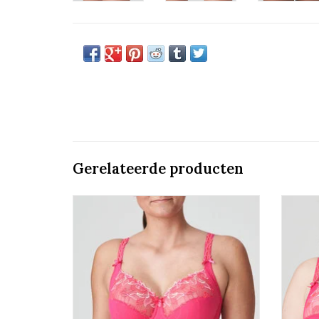
Gerelateerde producten
Prima Donna Deauville
Volle Cup Bh
Laatste stuk 75/90 G cup
TO
TOEVOEGEN AAN WINKELWAGEN