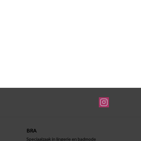
BRA
Speciaalzaak in lingerie en badmode