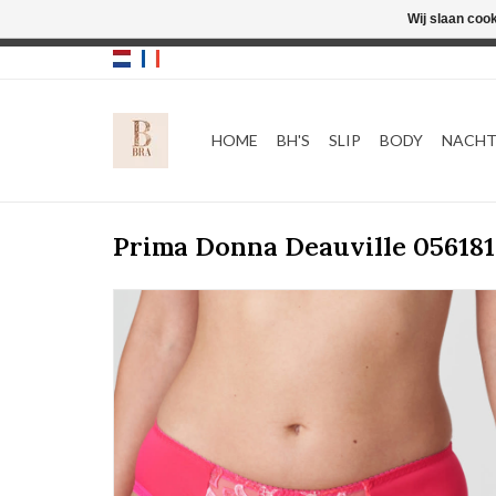
Wij slaan coo
HOME
BH'S
SLIP
BODY
NACH
Prima Donna Deauville 056181