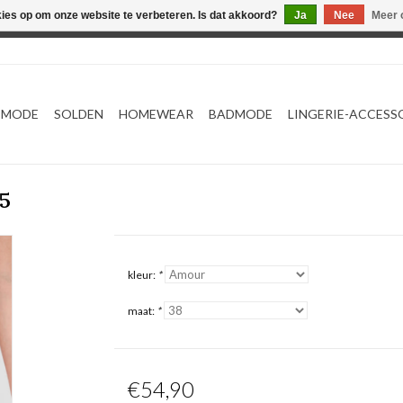
kies op om onze website te verbeteren. Is dat akkoord?
Ja
Nee
Meer 
Webshop werkt met EU maten. .
TMODE
SOLDEN
HOMEWEAR
BADMODE
LINGERIE-ACCESS
5
kleur:
*
maat:
*
€54,90