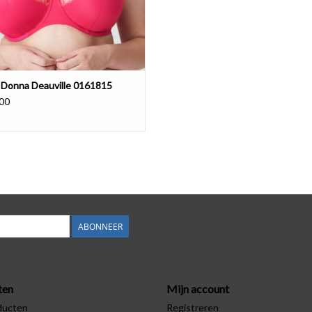
 Donna Deauville 0161815
00
ABONNEER
ten
Mijn account
ducten
Registreren