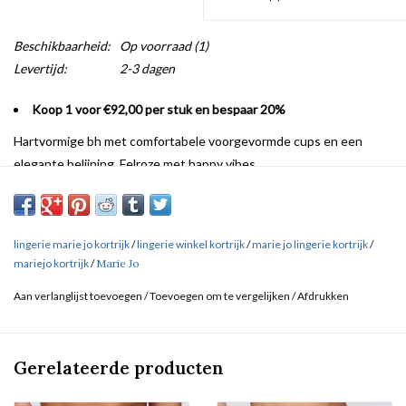
Beschikbaarheid:
Op voorraad
(1)
Levertijd:
2-3 dagen
Koop 1 voor €92,00 per stuk en bespaar 20%
Hartvormige bh met comfortabele voorgevormde cups en een
elegante belijning. Felroze met happy vibes.
lingerie marie jo kortrijk
/
lingerie winkel kortrijk
/
marie jo lingerie kortrijk
/
mariejo kortrijk
/
Marie Jo
Aan verlanglijst toevoegen
/
Toevoegen om te vergelijken
/
Afdrukken
Gerelateerde producten