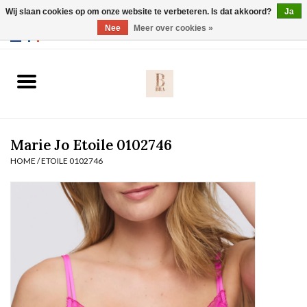
Wij slaan cookies op om onze website te verbeteren. Is dat akkoord?
Ja
Webshop werkt met EU maten. .
Nee
Meer over cookies »
0 Artikelen - €0,00
Home
BH's
Marie Jo Etoile 0102746
Slip
HOME
/
ETOILE 0102746
Body
Nachtmode
Solden
Homewear