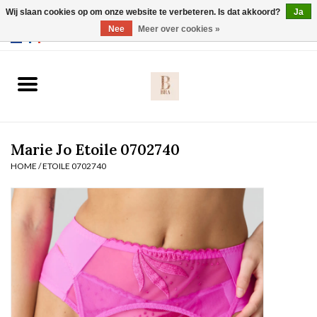
Wij slaan cookies op om onze website te verbeteren. Is dat akkoord?
Ja
Webshop werkt met EU maten. .
Nee
Meer over cookies »
0 Artikelen - €0,00
Home
BH's
Marie Jo Etoile 0702740
Slip
HOME
/
ETOILE 0702740
Body
Nachtmode
Solden
Homewear