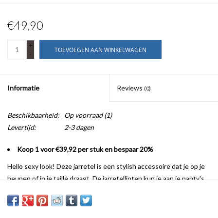
€49,90
+
TOEVOEGEN AAN WINKELWAGEN
-
Informatie
Reviews
(0)
Beschikbaarheid:
Op voorraad
(1)
Levertijd:
2-3 dagen
Koop 1 voor €39,92 per stuk en bespaar 20%
Hello sexy look! Deze jarretel is een stylish accessoire dat je op je
heupen of in je taille draagt. De jarretellinten kun je aan je panty's
vastmaken. Felroze met happy vibes.