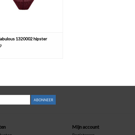
abulous 1320002 hipster
9
ABONNEER
ten
Mijn account
ducten
Registreren