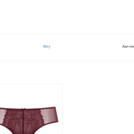
Mey
Aan ver
Hipster
Mey fabulous
EVOEGEN AAN WINKELWAGEN