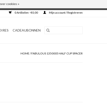
over cookies »
0 Artikelen - €0,00
Mijn account / Registreren
OIRES
CADEAUBONNEN
HOME
/
FABULOUS 1350005 HALF CUP SPACER