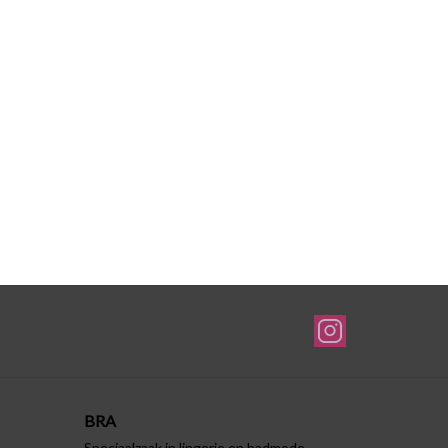
BRA
Speciaalzaak in lingerie en badmode