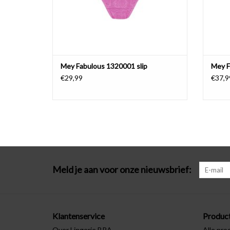
Mey Fabulous 1320001 slip
Mey F
€29,99
€37,9
Meld je aan voor onze nieuwsbrief:
Klantenservice
Produc
Over Lingerie BRA
Alle pro