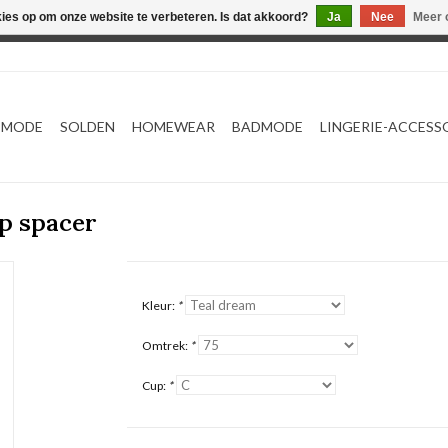
kies op om onze website te verbeteren. Is dat akkoord?
Ja
Nee
Meer 
Webshop werkt met EU maten. .
TMODE
SOLDEN
HOMEWEAR
BADMODE
LINGERIE-ACCESS
p spacer
Kleur:
*
Omtrek:
*
Cup:
*