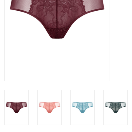
Badmode
Lingerie-accessoires
Cadeaubonnen