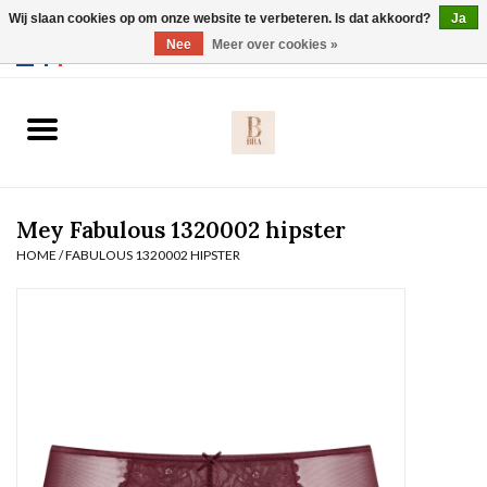
Wij slaan cookies op om onze website te verbeteren. Is dat akkoord?
Ja
Webshop werkt met EU maten. .
Nee
Meer over cookies »
0 Artikelen - €0,00
Home
BH's
Mey Fabulous 1320002 hipster
Slip
HOME
/
FABULOUS 1320002 HIPSTER
Body
Nachtmode
Solden
Homewear