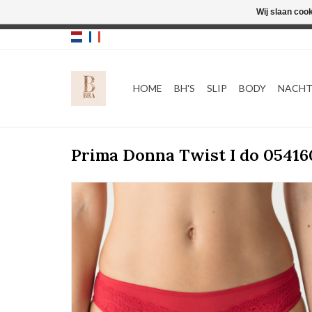
Wij slaan coo
HOME
BH'S
SLIP
BODY
NACH
Prima Donna Twist I do 0541