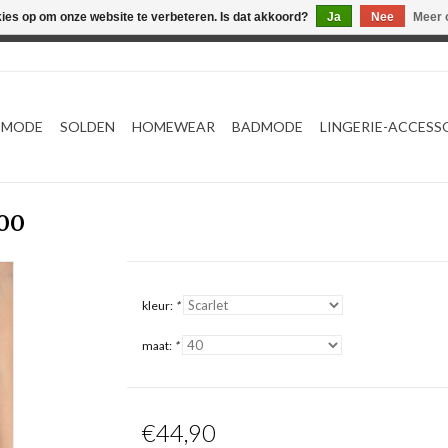
kies op om onze website te verbeteren. Is dat akkoord?
Ja
Nee
Meer 
Webshop werkt met EU maten. .
TMODE
SOLDEN
HOMEWEAR
BADMODE
LINGERIE-ACCESS
600
kleur:
*
maat:
*
€44,90