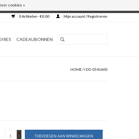
over cookies »
0 Artikelen - €0,00
Mijn account / Registreren
OIRES
CADEAUBONNEN
HOME
/
I DO 0541600
+
TOEVOEGEN AAN WINKELWAGEN
-