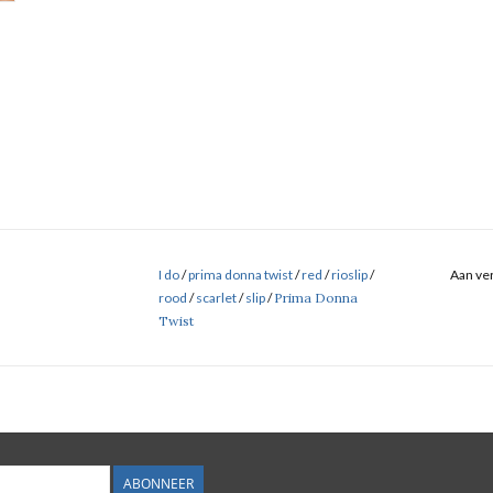
I do
/
prima donna twist
/
red
/
rioslip
/
Aan ver
rood
/
scarlet
/
slip
/
Prima Donna
Twist
ABONNEER