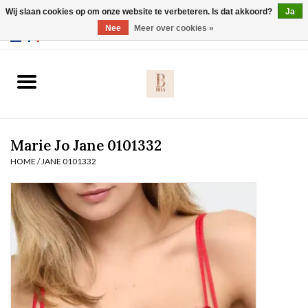
Wij slaan cookies op om onze website te verbeteren. Is dat akkoord?
Ja
Webshop werkt met EU maten. .
Nee
Meer over cookies »
0 Artikelen - €0,00
Home
BH's
Marie Jo Jane 0101332
Slip
HOME
/
JANE 0101332
Body
Nachtmode
Solden
Homewear