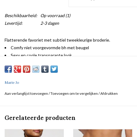
Beschikbaarheid:
Op voorraad
(1)
Levertijd:
2-3 dagen
Flatterende favoriet met subtiel tweekleurige broderie.
Comfy niet voorgevormde bh met beugel
Sexy en coole transparante look
Schouderbandjes om te laten zien
Marie Jo
Aan verlanglijst toevoegen
/
Toevoegen om te vergelijken
/
Afdrukken
Gerelateerde producten