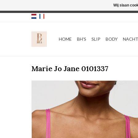
Wij slaan coo
HOME
BH'S
SLIP
BODY
NACH
Marie Jo Jane 0101337