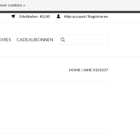
over cookies »
0 Artikelen - €0,00
Mijn account / Registreren
OIRES
CADEAUBONNEN
HOME
/
JANE 0101337