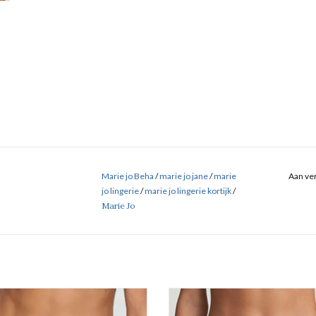
Marie jo Beha
/
marie jo jane
/
marie
Aan ver
jo lingerie
/
marie jo lingerie kortijk
/
Marie Jo
Rioslip
Taillelsip
Marie Jo Jane
Marie Jo Jane