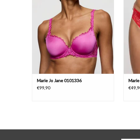
TOEVOEGEN AAN WINKELWAGEN
TO
Marie Jo Jane 0101336
Marie
€99,90
€49,9