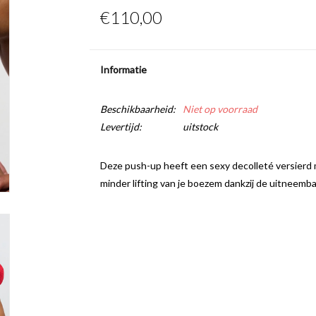
€110,00
Informatie
Beschikbaarheid:
Niet op voorraad
Levertijd:
uitstock
Deze push-up heeft een sexy decolleté versierd m
minder lifting van je boezem dankzij de uitneemba