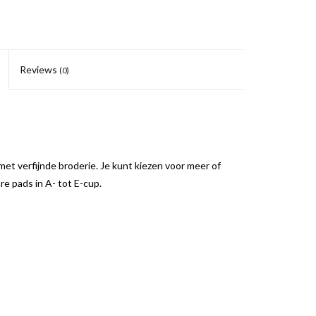
Reviews
(0)
et verfijnde broderie. Je kunt kiezen voor meer of
re pads in A- tot E-cup.