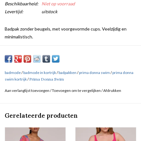
Beschikbaarheid:
Niet op voorraad
Levertijd:
uitstock
Badpak zonder beugels, met voorgevormde cups. Veelzijdig en
minimalistisch.
badmode
/
badmode in kortrijk
/
badpakken
/
prima donna swim
/
prima donna
swim kortrijk
/
Prima Donna Swim
Aan verlanglijst toevoegen
/
Toevoegen om te vergelijken
/
Afdrukken
Gerelateerde producten