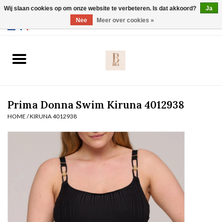
Wij slaan cookies op om onze website te verbeteren. Is dat akkoord?
Ja
Webshop werkt met EU maten. .
Nee
Meer over cookies »
0 Artikelen - €0,00
Home
BH's
Prima Donna Swim Kiruna 4012938
Slip
HOME
/
KIRUNA 4012938
Body
Nachtmode
Solden
Homewear