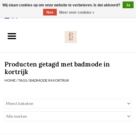
Wij slaan cookies op om onze website te verbeteren. Is dat akkoord?
Ja
Webshop werkt met EU maten. .
Nee
Meer over cookies »
0 Artikelen - €0,00
Home
BH's
Producten getagd met badmode in
Slip
kortrijk
HOME
/
TAGS
/
BADMODE IN KORTRIJK
Body
Nachtmode
Solden
Homewear