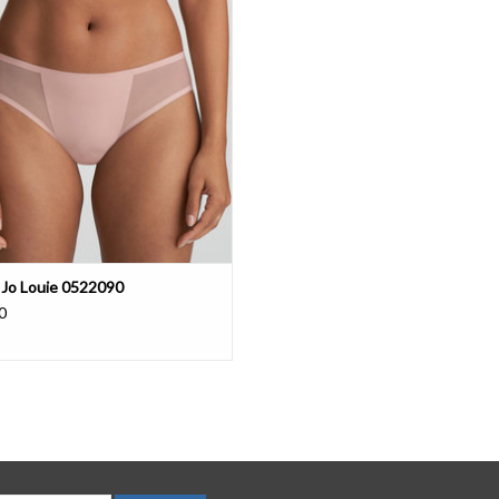
EVOEGEN AAN WINKELWAGEN
 Jo Louie 0522090
0