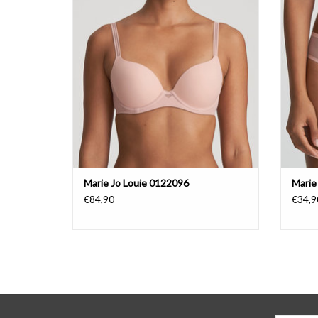
TO
Marie Jo Louie 0122096
Marie
€84,90
€34,9