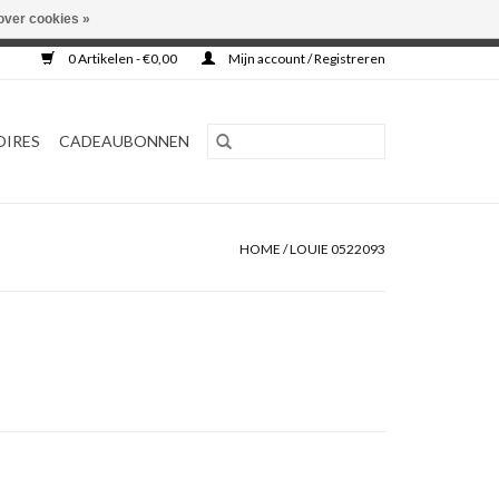
over cookies »
0 Artikelen - €0,00
Mijn account / Registreren
OIRES
CADEAUBONNEN
HOME
/
LOUIE 0522093