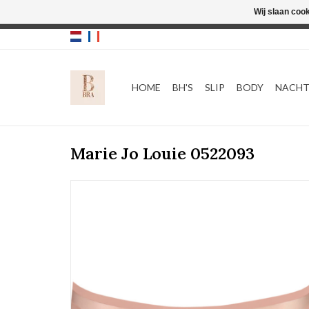
Wij slaan coo
HOME
BH'S
SLIP
BODY
NACH
Marie Jo Louie 0522093