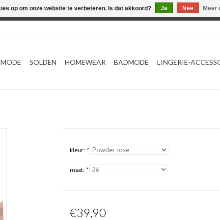
kies op om onze website te verbeteren. Is dat akkoord?
Ja
Nee
Meer 
Webshop werkt met EU maten. .
TMODE
SOLDEN
HOMEWEAR
BADMODE
LINGERIE-ACCESS
kleur:
*
maat:
*
€39,90