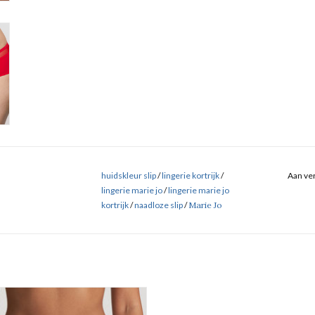
huidskleur slip
/
lingerie kortrijk
/
Aan ver
lingerie marie jo
/
lingerie marie jo
kortrijk
/
naadloze slip
/
Marie Jo
Naadloze rioslip
Marie Jo Louie