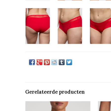
Gerelateerde producten
Mousse Bh Hartvorm
Marie Jo Louie