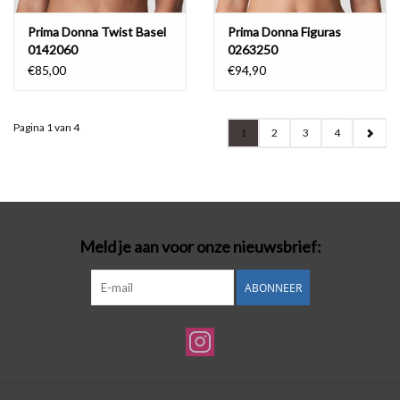
Prima Donna Twist Basel
Prima Donna Figuras
0142060
0263250
€85,00
€94,90
Pagina 1 van 4
1
2
3
4
Meld je aan voor onze nieuwsbrief:
ABONNEER