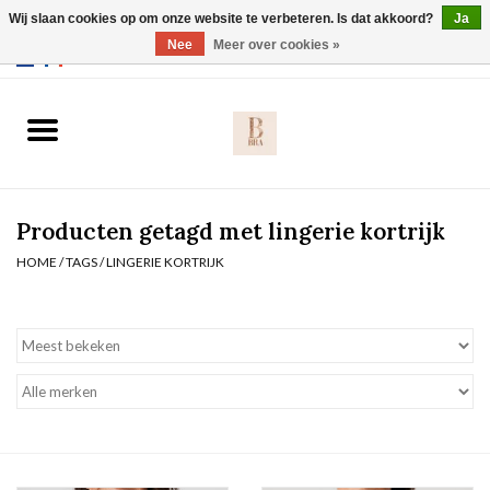
Wij slaan cookies op om onze website te verbeteren. Is dat akkoord?
Ja
Webshop werkt met EU maten. .
Nee
Meer over cookies »
0 Artikelen - €0,00
Home
BH's
Producten getagd met lingerie kortrijk
Slip
HOME
/
TAGS
/
LINGERIE KORTRIJK
Body
Nachtmode
Solden
Homewear