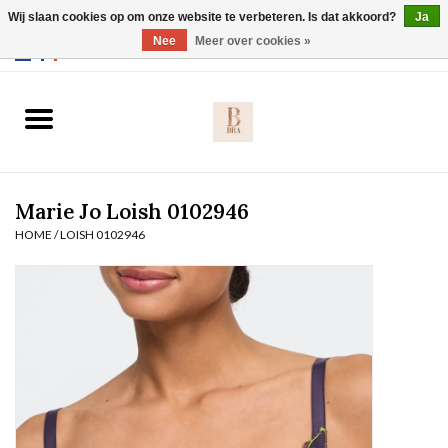
Wij slaan cookies op om onze website te verbeteren. Is dat akkoord?
Ja
Webshop werkt met EU maten. .
Nee
Meer over cookies »
0 Artikelen - €0,00
Home
BH's
Marie Jo Loish 0102946
Slip
HOME
/
LOISH 0102946
Body
Nachtmode
Solden
Homewear