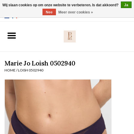
Wij slaan cookies op om onze website te verbeteren. Is dat akkoord?
Ja
Webshop werkt met EU maten. .
Nee
Meer over cookies »
0 Artikelen - €0,00
Home
BH's
Marie Jo Loish 0502940
Slip
HOME
/
LOISH 0502940
Body
Nachtmode
Solden
Homewear