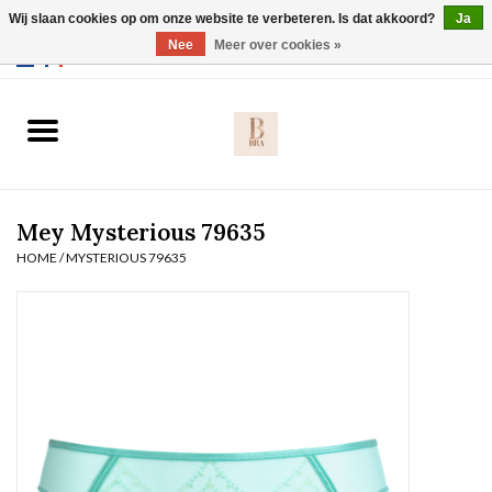
Wij slaan cookies op om onze website te verbeteren. Is dat akkoord?
Ja
Webshop werkt met EU maten. .
Nee
Meer over cookies »
0 Artikelen - €0,00
Home
BH's
Mey Mysterious 79635
Slip
HOME
/
MYSTERIOUS 79635
Body
Nachtmode
Solden
Homewear