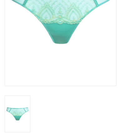
Badmode
Lingerie-accessoires
Cadeaubonnen