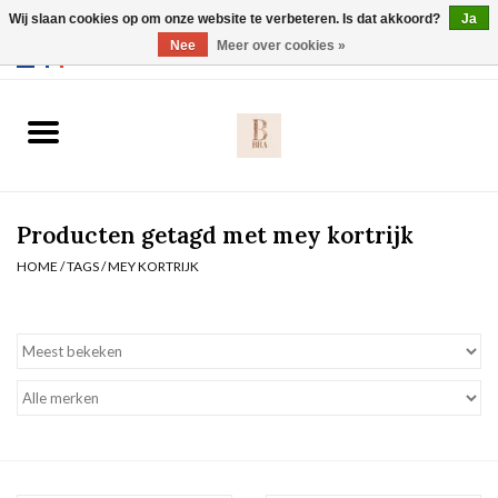
Wij slaan cookies op om onze website te verbeteren. Is dat akkoord?
Ja
Webshop werkt met EU maten. .
Nee
Meer over cookies »
0 Artikelen - €0,00
Home
BH's
Producten getagd met mey kortrijk
Slip
HOME
/
TAGS
/
MEY KORTRIJK
Body
Nachtmode
Solden
Homewear