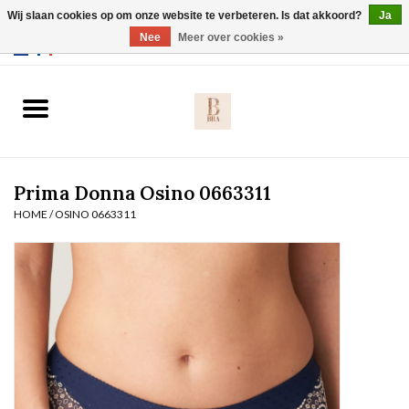
Wij slaan cookies op om onze website te verbeteren. Is dat akkoord?
Ja
Webshop werkt met EU maten. .
Nee
Meer over cookies »
0 Artikelen - €0,00
Home
BH's
Prima Donna Osino 0663311
Slip
HOME
/
OSINO 0663311
Body
Nachtmode
Solden
Homewear