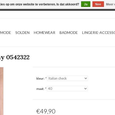
kies op om onze website te verbeteren. Is dat akkoord?
Ja
Nee
Meer 
Webshop werkt met EU maten. .
TMODE
SOLDEN
HOMEWEAR
BADMODE
LINGERIE-ACCESS
ay 0542322
kleur:
*
maat:
*
€49,90