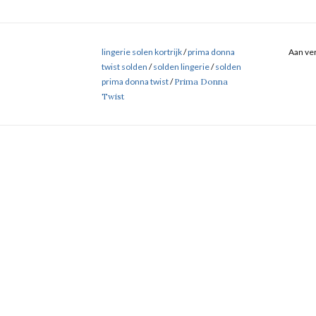
lingerie solen kortrijk
/
prima donna
Aan ver
twist solden
/
solden lingerie
/
solden
prima donna twist
/
Prima Donna
Twist