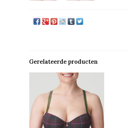
Gerelateerde producten
Voorgevormde Bh Balconette
Prima Donna Twist Princes bay
TOEVOEGEN AAN WINKELWAGEN