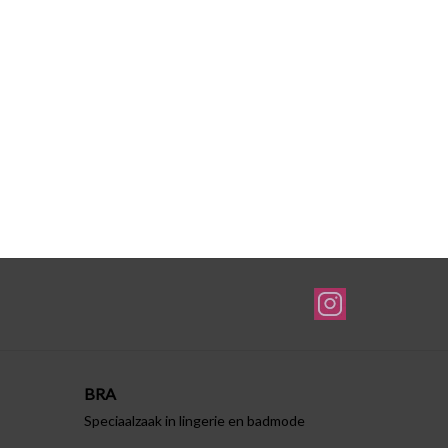
BRA
Speciaalzaak in lingerie en badmode