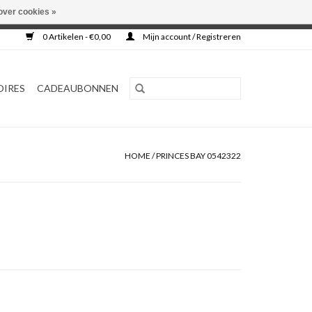
over cookies »
0 Artikelen - €0,00
Mijn account / Registreren
OIRES
CADEAUBONNEN
HOME
/
PRINCES BAY 0542322