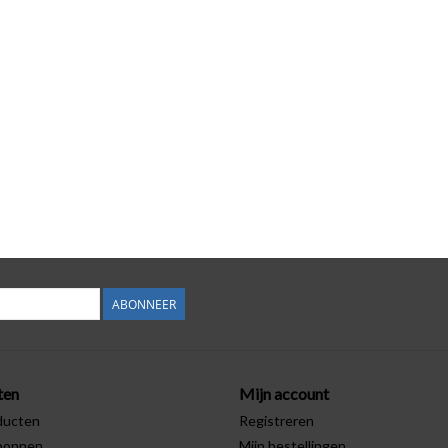
ABONNEER
ten
Mijn account
ducten
Registreren
bonnen
Mijn bestellingen