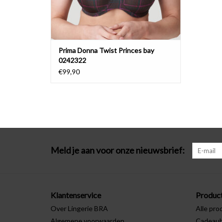
Prima Donna Twist Princes bay
0242322
€99,90
Meld je aan voor onze nieuwsbrief:
Klantenservice
Produc
Over Lingerie BRA
Alle pro
Algemene voorwaarden
Cadeau