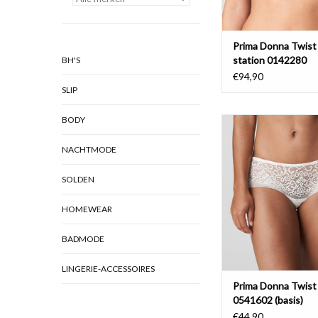
Prima Donna Twist
station 0142280
BH'S
€94,90
SLIP
BODY
hotpants
TOEVOEGEN AAN WI
NACHTMODE
SOLDEN
HOMEWEAR
BADMODE
LINGERIE-ACCESSOIRES
Prima Donna Twist
0541602 (basis)
€44,90