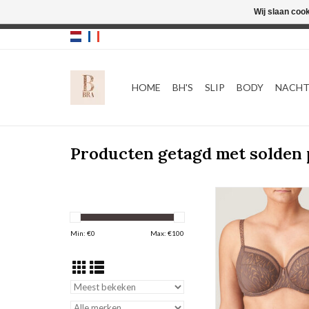
Wij slaan coo
HOME
BH'S
SLIP
BODY
NACH
Producten getagd met solden 
Volle Cup B
Prima Donna Twist Pe
TOEVOEGEN AAN WI
Min: €
0
Max: €
100