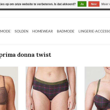
kies op om onze website te verbeteren. Is dat akkoord?
Ja
Nee
Meer 
Webshop werkt met EU maten. .
TMODE
SOLDEN
HOMEWEAR
BADMODE
LINGERIE-ACCESS
prima donna twist
h
Hotpants
Voorgevormde
nn Station
Prima Donna Twist Princes Bay
Prima Donna Tw
NKELWAGEN
TOEVOEGEN AA