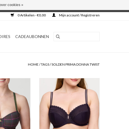
over cookies »
0 Artikelen - €0,00
Mijn account / Registreren
OIRES
CADEAUBONNEN
HOME
/
TAGS
/
SOLDEN PRIMA DONNA TWIST
 Bh Balconette
Volle Cup Bh
ist Princes bay
Prima Donna Twist East End
N WINKELWAGEN
TOEVOEGEN AAN WINKELWAGEN