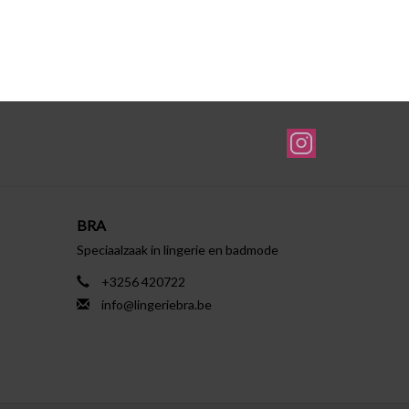
BRA
Speciaalzaak in lingerie en badmode
+3256 420722
info@lingeriebra.be