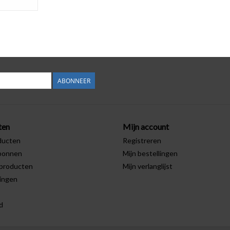
ABONNEER
ten
Mijn account
ducten
Registreren
bonnen
Mijn bestellingen
producten
Mijn verlanglijst
ingen
d