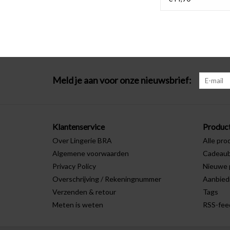
Meld je aan voor onze nieuwsbrief:
Klantenservice
Produc
Over Lingerie BRA
Alle pro
Algemene voorwaarden
Cadeau
Privacy Policy
Nieuwe 
Overschrijving / Rekeningnummer
Aanbied
Verzenden & retour
Tags
Meten is weten
RSS-fee