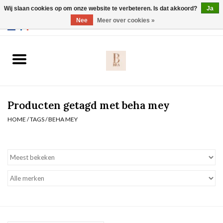
Wij slaan cookies op om onze website te verbeteren. Is dat akkoord?
Ja
Webshop werkt met EU maten. .
Nee
Meer over cookies »
0 Artikelen - €0,00
Home
BH's
Producten getagd met beha mey
Slip
HOME
/
TAGS
/
BEHA MEY
Body
Nachtmode
Solden
Homewear