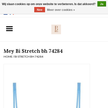
Wij slaan cookies op om onze website te verbeteren. Is dat akkoord?
Ja
Webshop werkt met EU maten. .
Nee
Meer over cookies »
0 Artikelen - €0,00
Home
BH's
Mey Bi Stretch bh 74284
Slip
HOME
/
BI STRETCH BH 74284
Body
Nachtmode
Solden
Homewear