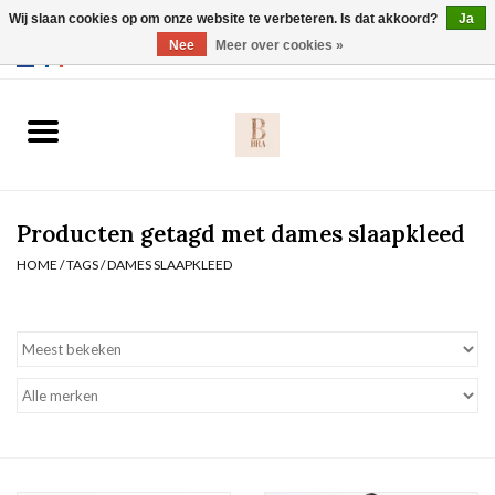
Wij slaan cookies op om onze website te verbeteren. Is dat akkoord?
Ja
Webshop werkt met EU maten. .
Nee
Meer over cookies »
0 Artikelen - €0,00
Home
BH's
Producten getagd met dames slaapkleed
Slip
HOME
/
TAGS
/
DAMES SLAAPKLEED
Body
Nachtmode
Solden
Homewear