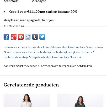
Levertijd:
2-3 dagen
Koop 1 voor €111,20 per stuk en bespaar 20%
slaapkleed met spaghetti bandjes.
100% viscose
Afgewerkt met kant bovenaan.
Merk Le chat
cadeau voor haar
/
dames slaapkleed
/
dames slaapkleed kortrijk
/
kerstcadeau
/
kerstcadeau voor haar
/
nachtkledij
/
nachtkledij kortrijk
/
nachtmode
/
nachtmode kortrijk
/
slaapkleed
/
slaapkleed kortrijk
/
Le chat
Aan verlanglijst toevoegen
/
Toevoegen om te vergelijken
/
Afdrukken
Gerelateerde producten