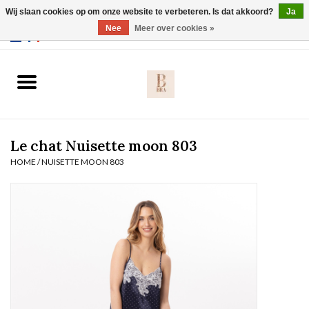
Wij slaan cookies op om onze website te verbeteren. Is dat akkoord?
Ja
Webshop werkt met EU maten. .
Nee
Meer over cookies »
0 Artikelen - €0,00
Home
BH's
Le chat Nuisette moon 803
Slip
HOME
/
NUISETTE MOON 803
Body
Nachtmode
Solden
Homewear