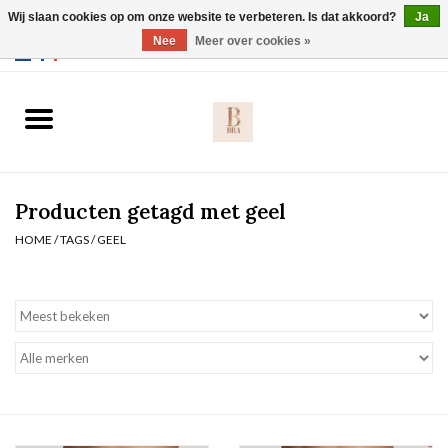
Wij slaan cookies op om onze website te verbeteren. Is dat akkoord?
Ja
Webshop werkt met EU maten. .
Nee
Meer over cookies »
0 Artikelen - €0,00
Home
BH's
Producten getagd met geel
Slip
HOME
/
TAGS
/
GEEL
Body
Nachtmode
Solden
Homewear