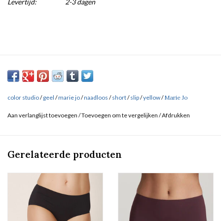
Levertijd:
2-3 dagen
color studio
/
geel
/
marie jo
/
naadloos
/
short
/
slip
/
yellow
/
Marie Jo
Aan verlanglijst toevoegen
/
Toevoegen om te vergelijken
/
Afdrukken
Gerelateerde producten