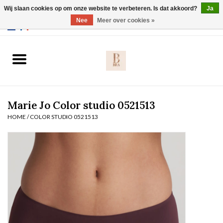
Wij slaan cookies op om onze website te verbeteren. Is dat akkoord?
Ja
Webshop werkt met EU maten. .
Nee
Meer over cookies »
0 Artikelen - €0,00
Home
BH's
Marie Jo Color studio 0521513
Slip
HOME
/
COLOR STUDIO 0521513
Body
Nachtmode
Solden
Homewear