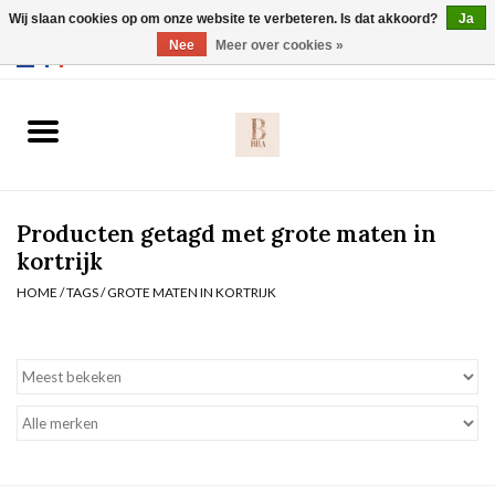
Wij slaan cookies op om onze website te verbeteren. Is dat akkoord?
Ja
Webshop werkt met EU maten. .
Nee
Meer over cookies »
0 Artikelen - €0,00
Home
BH's
Producten getagd met grote maten in
Slip
kortrijk
HOME
/
TAGS
/
GROTE MATEN IN KORTRIJK
Body
Nachtmode
Solden
Homewear