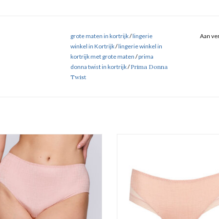
grote maten in kortrijk
/
lingerie
Aan ver
winkel in Kortrijk
/
lingerie winkel in
kortrijk met grote maten
/
prima
donna twist in kortrijk
/
Prima Donna
Twist
Tailleslip
Hotpants
Prima Donna Twist Vennera
Prima Donna Twist Vennera
EVOEGEN AAN WINKELWAGEN
TOEVOEGEN AAN WINKELWA