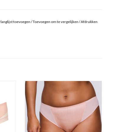
langlijst toevoegen
/
Toevoegen om te vergelijken
/
Afdrukken
Rioslip
Prima Donna Twist Vennera
GEN
TOEVOEGEN AAN WINKELWAGEN