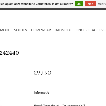
kies op om onze website te verbeteren. Is dat akkoord?
Ja
Nee
Meer 
Webshop werkt met EU maten. .
TMODE
SOLDEN
HOMEWEAR
BADMODE
LINGERIE-ACCESS
0242440
€99,90
Informatie
Beschikbaarheid:
Op voorraad
(1)