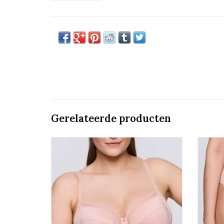
Gerelateerde producten
Volle cup Bh
Prima Donna Twist Vennera
TOEVOEGEN AAN WINKELWAGEN
TO