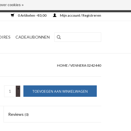
over cookies »
0 Artikelen - €0,00
Mijn account / Registreren
OIRES
CADEAUBONNEN
HOME
/
VENNERA 0242440
+
TOEVOEGEN AAN WINKELWAGEN
-
Reviews
(0)