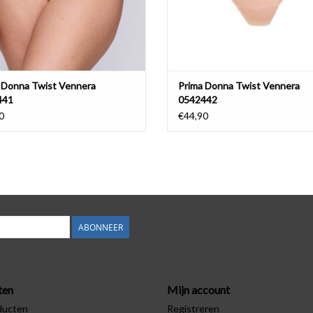
 Donna Twist Vennera
Prima Donna Twist Vennera
441
0542442
0
€44,90
ABONNEER
ten
Mijn account
ducten
Registreren