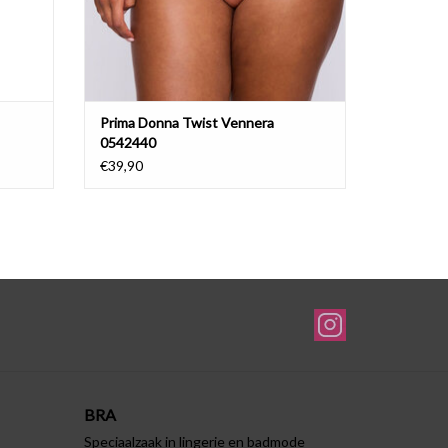
Prima Donna Twist Vennera
0542440
€39,90
BRA
Speciaalzaak in lingerie en badmode