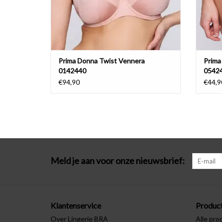
Prima Donna Twist Vennera
Prima
0142440
0542
€94,90
€44,9
Meld je aan voor onze nieuwsbrief:
Klantenservice
Produc
Over Lingerie BRA
Alle pro