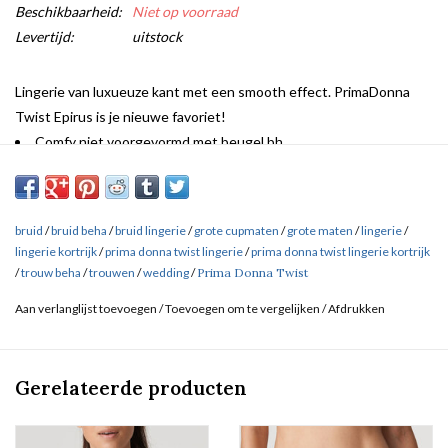
Beschikbaarheid:
Niet op voorraad
Levertijd:
uitstock
Lingerie van luxueuze kant met een smooth effect. PrimaDonna
Twist Epirus is je nieuwe favoriet!
Comfy niet voorgevormd met beugel bh.
Stijlvol, niet-transparant design.
Schouderbandjes om te showen.
Fris, puur en vrouwelijk.
bruid
/
bruid beha
/
bruid lingerie
/
grote cupmaten
/
grote maten
/
lingerie
/
lingerie kortrijk
/
prima donna twist lingerie
/
prima donna twist lingerie kortrijk
/
trouw beha
/
trouwen
/
wedding
/
Prima Donna Twist
Aan verlanglijst toevoegen
/
Toevoegen om te vergelijken
/
Afdrukken
Gerelateerde producten