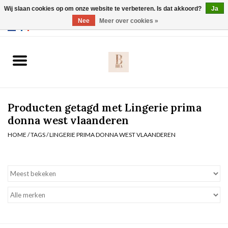
Wij slaan cookies op om onze website te verbeteren. Is dat akkoord?
Ja
Webshop werkt met EU maten. .
Nee
Meer over cookies »
0 Artikelen - €0,00
Home
BH's
Producten getagd met Lingerie prima
Slip
donna west vlaanderen
HOME
/
TAGS
/
LINGERIE PRIMA DONNA WEST VLAANDEREN
Body
Nachtmode
Solden
Homewear