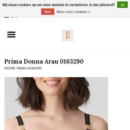
Wij slaan cookies op om onze website te verbeteren. Is dat akkoord?
Ja
Webshop werkt met EU maten. .
Nee
Meer over cookies »
0 Artikelen - €0,00
Home
BH's
Prima Donna Arau 0163290
Slip
HOME
/
ARAU 0163290
Body
Nachtmode
Solden
Homewear