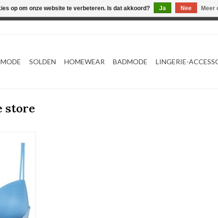
kies op om onze website te verbeteren. Is dat akkoord?
Ja
Nee
Meer 
Webshop werkt met EU maten. .
TMODE
SOLDEN
HOMEWEAR
BADMODE
LINGERIE-ACCESS
e store
ha
NKELWAGEN