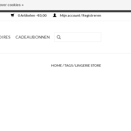
over cookies »
0 Artikelen - €0,00
Mijn account / Registreren
OIRES
CADEAUBONNEN
HOME
/
TAGS
/
LINGERIE STORE