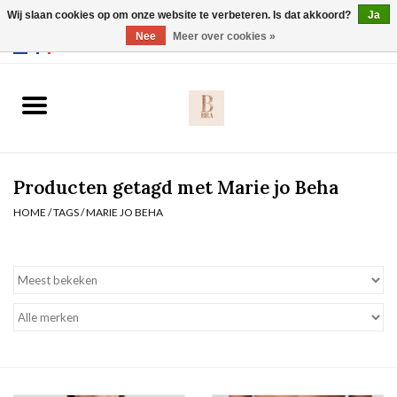
Wij slaan cookies op om onze website te verbeteren. Is dat akkoord?
Ja
Webshop werkt met EU maten. .
Nee
Meer over cookies »
0 Artikelen - €0,00
Home
BH's
Producten getagd met Marie jo Beha
Slip
HOME
/
TAGS
/
MARIE JO BEHA
Body
Nachtmode
Solden
Homewear