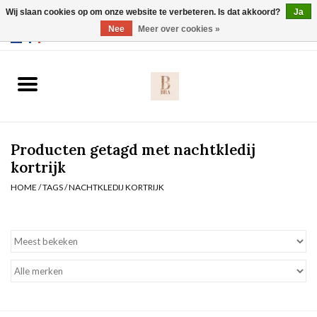
Wij slaan cookies op om onze website te verbeteren. Is dat akkoord?
Ja
Webshop werkt met EU maten. .
Nee
Meer over cookies »
0 Artikelen - €0,00
Home
BH's
Producten getagd met nachtkledij
Slip
kortrijk
HOME
/
TAGS
/
NACHTKLEDIJ KORTRIJK
Body
Nachtmode
Solden
Homewear