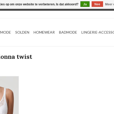
kies op om onze website te verbeteren. Is dat akkoord?
Ja
Nee
Meer 
Webshop werkt met EU maten. .
TMODE
SOLDEN
HOMEWEAR
BADMODE
LINGERIE-ACCESS
donna twist
sse cups
 Epirus