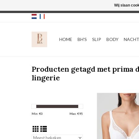
Wij slaan coo
HOME
BH'S
SLIP
BODY
NACH
Producten getagd met prima 
lingerie
TriangelBh met mou
Prima Donna Twist
Min: €
0
Max: €
95