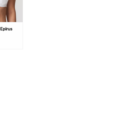
Epirus