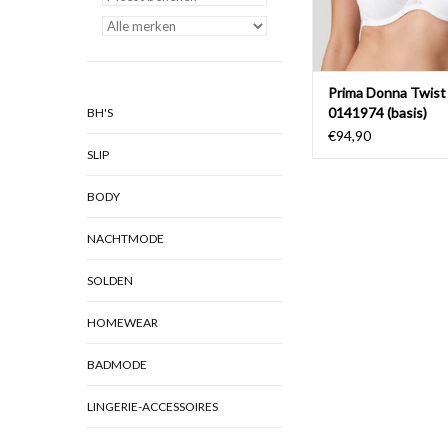
Prima Donna Twist 
0141974 (basis)
BH'S
€94,90
SLIP
BODY
NACHTMODE
SOLDEN
HOMEWEAR
BADMODE
LINGERIE-ACCESSOIRES