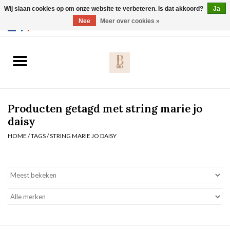
Wij slaan cookies op om onze website te verbeteren. Is dat akkoord?
Ja
Webshop werkt met EU maten. .
Nee
Meer over cookies »
0 Artikelen - €0,00
Home
BH's
Producten getagd met string marie jo
Slip
daisy
HOME
/
TAGS
/
STRING MARIE JO DAISY
Body
Nachtmode
Solden
Homewear