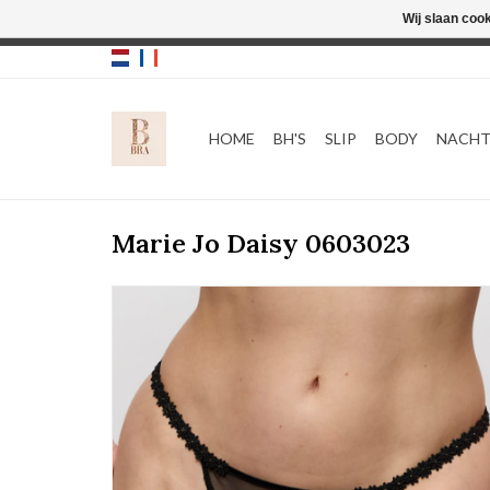
Wij slaan coo
HOME
BH'S
SLIP
BODY
NACH
Marie Jo Daisy 0603023