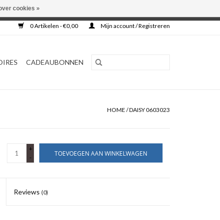
over cookies »
0 Artikelen - €0,00
Mijn account / Registreren
OIRES
CADEAUBONNEN
HOME
/
DAISY 0603023
+
TOEVOEGEN AAN WINKELWAGEN
-
Reviews
(0)