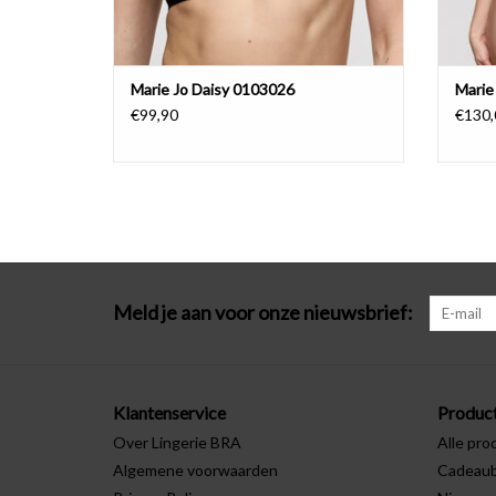
Marie Jo Daisy 0103026
Marie
€99,90
€130,
Meld je aan voor onze nieuwsbrief:
Klantenservice
Produc
Over Lingerie BRA
Alle pro
Algemene voorwaarden
Cadeau