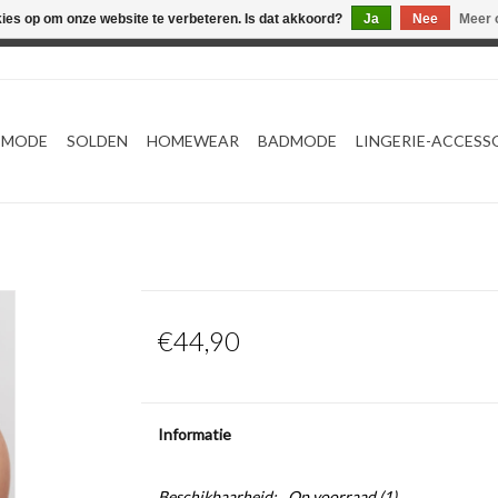
kies op om onze website te verbeteren. Is dat akkoord?
Ja
Nee
Meer 
Webshop werkt met EU maten. .
TMODE
SOLDEN
HOMEWEAR
BADMODE
LINGERIE-ACCESS
€44,90
Informatie
Beschikbaarheid:
Op voorraad
(1)