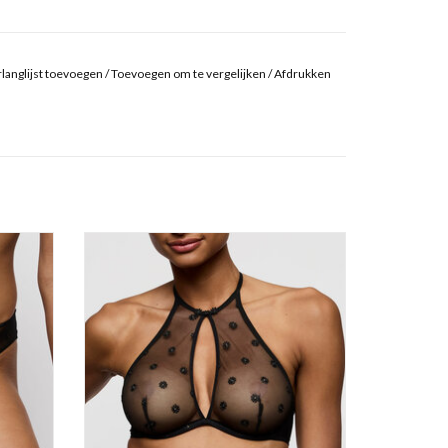
langlijst toevoegen
/
Toevoegen om te vergelijken
/
Afdrukken
Bralette Marie Jo Daisy
Niet voorgevormde bh zonder beugel.
TOEVOEGEN AAN WINKELWAGEN