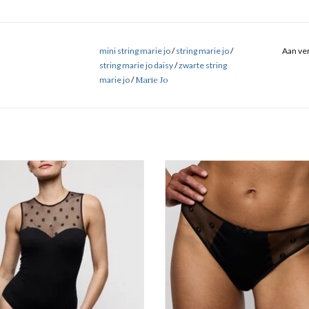
mini string marie jo
/
string marie jo
/
Aan ver
string marie jo daisy
/
zwarte string
marie jo
/
Marie Jo
le body, mousse cups zonder beugel.
Rioslip Marie Jo Daisy
Marie Jo Daisy
EVOEGEN AAN WINKELWAGEN