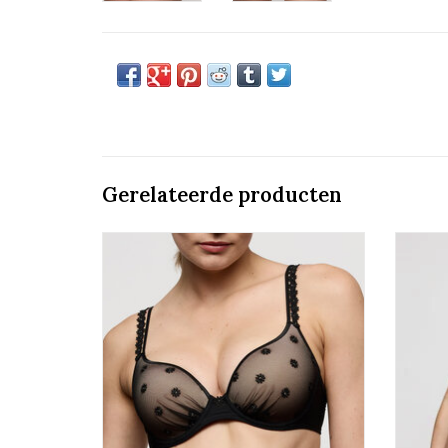
Gerelateerde producten
Voorgevormde Bh - Hartvorm
Specia
Marie Jo Daisy
TO