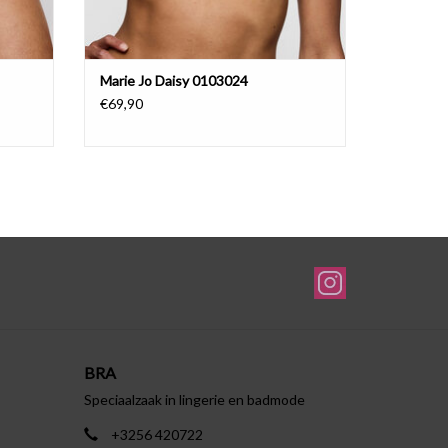
Marie Jo Daisy 0103024
€69,90
BRA
Speciaalzaak in lingerie en badmode
+3256 420722