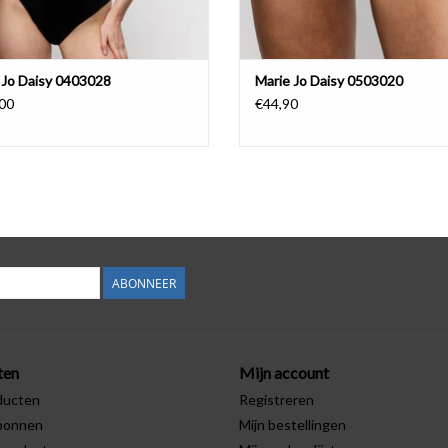
 Jo Daisy 0403028
Marie Jo Daisy 0503020
00
€44,90
ABONNEER
ten
Mijn account
ducten
Registreren
bonnen
Mijn bestellingen