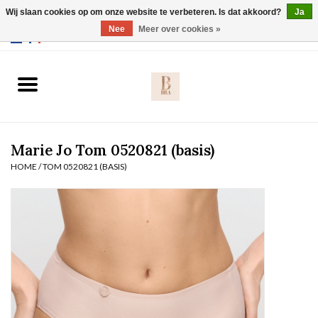
Wij slaan cookies op om onze website te verbeteren. Is dat akkoord?
Ja
Webshop werkt met EU maten. .
Nee
Meer over cookies »
0 Artikelen - €0,00
Home
BH's
Marie Jo Tom 0520821 (basis)
Slip
HOME
/
TOM 0520821 (BASIS)
Body
Nachtmode
Solden
Homewear