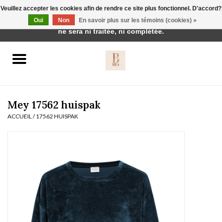
Veuillez accepter les cookies afin de rendre ce site plus fonctionnel. D'accord?
Cette boutique est en construction. Toute commande passée
Oui
Non
En savoir plus sur les témoins (cookies) »
0 Articles - €0,00
ne sera ni traitée, ni complétée.
Accueil
BH's
Mey 17562 huispak
ACCUEIL
/
17562 HUISPAK
vêtements de nuit
Réduction
Homewear
Badmode