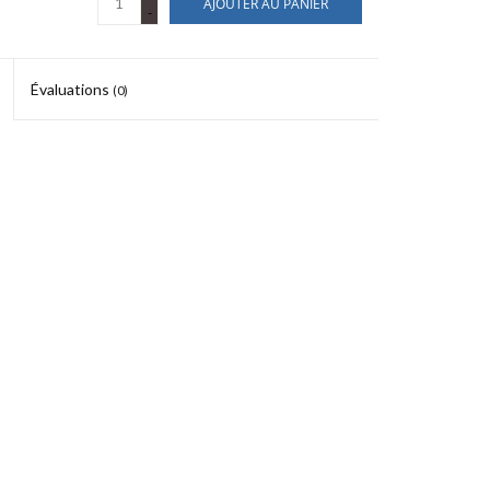
AJOUTER AU PANIER
-
Évaluations
(0)