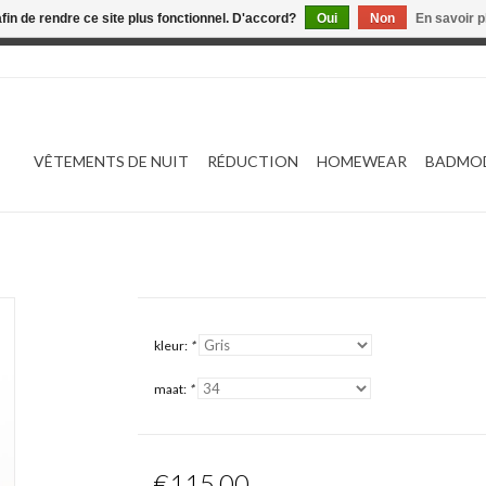
afin de rendre ce site plus fonctionnel. D'accord?
Oui
Non
En savoir p
 est en construction. Toute commande passée ne sera ni traitée
VÊTEMENTS DE NUIT
RÉDUCTION
HOMEWEAR
BADMO
kleur:
*
maat:
*
€115,00