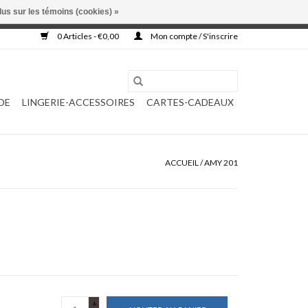
lus sur les témoins (cookies) »
, ni complétée.
0 Articles - €0,00
Mon compte / S'inscrire
DE
LINGERIE-ACCESSOIRES
CARTES-CADEAUX
ACCUEIL
/
AMY 201
+